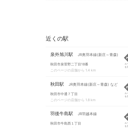
近くの駅
泉外旭川駅
JR奥羽本線(新庄～青森)
秋田市泉菅野二丁目18番
ル
を
このページの店舗から 1.4 km
秋田駅
JR奥羽本線(新庄～青森) など
秋田市中通７丁目
ル
を
このページの店舗から 1.8 km
羽後牛島駅
JR羽越本線
秋田市牛島西１丁目
ル
を