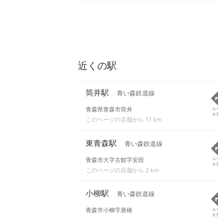
近くの駅
筒井駅
青い森鉄道線
青森県青森市筒井
ル
を
このページの店舗から 1.1 km
東青森駅
青い森鉄道線
青森市大字古館字安田
ル
を
このページの店舗から 2 km
小柳駅
青い森鉄道線
青森市小柳字唐橋
ル
を