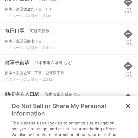
熊本市東区渡鹿九丁目1-1-1
ルート
を見る
このページの店舗から 2 km
竜田口駅
阿蘇高原線
熊本市北区黒髪七丁目
ルート
を見る
このページの店舗から 2.4 km
健軍校前駅
熊本市電Ａ系統 など
熊本市東区健軍二丁目・健軍四丁目
ルート
を見る
このページの店舗から 2.5 km
動植物園入口駅
熊本市電Ａ系統 など
Do Not Sell or Share My Personal
熊本市東区健軍三丁目・健軍四丁目
ルート
を見る
このページの店舗から 2.5 km
Information
The website uses cookies to enhance site navigation,
神水交差点駅
熊本市電Ａ系統 など
analyze site usage, and assist in our marketing efforts.
We also sell or share information about your use of our
熊本市中央区神水本町/東区健軍二丁目
ルート