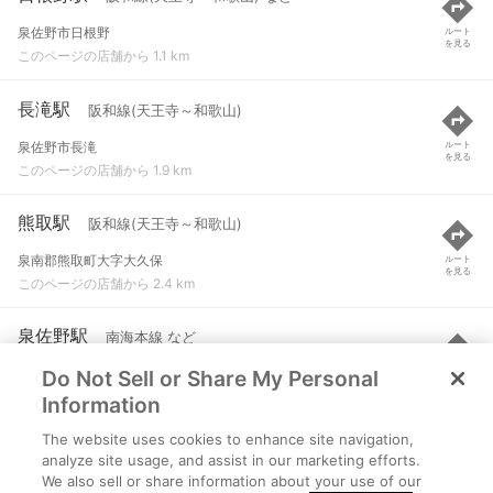
泉佐野市日根野
ルート
を見る
このページの店舗から 1.1 km
長滝駅
阪和線(天王寺～和歌山)
泉佐野市長滝
ルート
を見る
このページの店舗から 1.9 km
熊取駅
阪和線(天王寺～和歌山)
泉南郡熊取町大字大久保
ルート
を見る
このページの店舗から 2.4 km
泉佐野駅
南海本線 など
Do Not Sell or Share My Personal
泉佐野市上町３-１１-４１
ルート
を見る
このページの店舗から 3.7 km
Information
The website uses cookies to enhance site navigation,
東佐野駅
阪和線(天王寺～和歌山)
analyze site usage, and assist in our marketing efforts.
We also sell or share information about your use of our
泉佐野市泉ケ丘
ルート