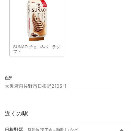
SUNAO チョコ&バニラソ
フト
住所
大阪府泉佐野市日根野2105-1
近くの駅
日根野駅
阪和線(天王寺～和歌山) など