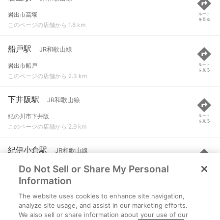
岩出市高塚
ルート
を見る
このページの店舗から 1.8 km
船戸駅
JR和歌山線
岩出市船戸
ルート
を見る
このページの店舗から 2.3 km
下井阪駅
JR和歌山線
紀の川市下井阪
ルート
を見る
このページの店舗から 2.9 km
紀伊小倉駅
JR和歌山線
Do Not Sell or Share My Personal
和歌山市新庄
ルート
を見る
このページの店舗から 3.2 km
Information
The website uses cookies to enhance site navigation,
打田駅
JR和歌山線
analyze site usage, and assist in our marketing efforts.
We also sell or share information about your use of our
紀の川市打田
ルート