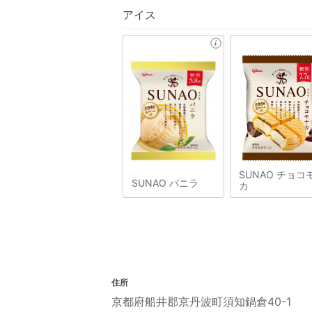
アイス
SUNAO チョコ
SUNAO バニラ
カ
住所
京都府船井郡京丹波町須知鍋倉40-1