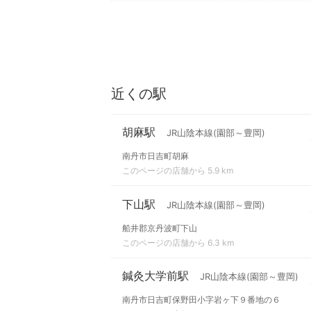
近くの駅
胡麻駅
JR山陰本線(園部～豊岡)
南丹市日吉町胡麻
このページの店舗から 5.9 km
下山駅
JR山陰本線(園部～豊岡)
船井郡京丹波町下山
このページの店舗から 6.3 km
鍼灸大学前駅
JR山陰本線(園部～豊岡)
南丹市日吉町保野田小字岩ヶ下９番地の６