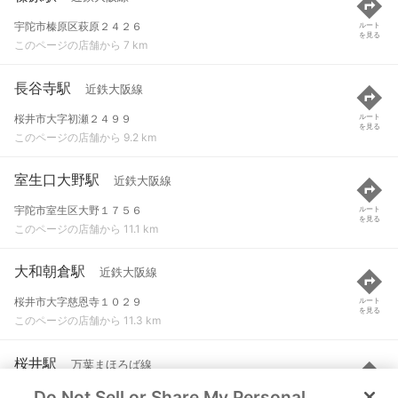
宇陀市榛原区萩原２４２６
ルート
を見る
このページの店舗から 7 km
長谷寺駅
近鉄大阪線
桜井市大字初瀬２４９９
ルート
を見る
このページの店舗から 9.2 km
室生口大野駅
近鉄大阪線
宇陀市室生区大野１７５６
ルート
を見る
このページの店舗から 11.1 km
大和朝倉駅
近鉄大阪線
桜井市大字慈恩寺１０２９
ルート
を見る
このページの店舗から 11.3 km
桜井駅
万葉まほろば線
Do Not Sell or Share My Personal
桜井市桜井
ルート