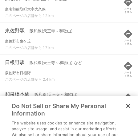
泉南郡熊取町大字大久保
ルート
を見る
このページの店舗から 1.2 km
東佐野駅
阪和線(天王寺～和歌山)
泉佐野市泉ケ丘
ルート
を見る
このページの店舗から 1.7 km
日根野駅
阪和線(天王寺～和歌山) など
泉佐野市日根野
ルート
を見る
このページの店舗から 2.4 km
和泉橋本駅
阪和線(天王寺～和歌山)
Do Not Sell or Share My Personal
貝塚市橋本
ルート
を見る
このページの店舗から 2.9 km
Information
The website uses cookies to enhance site navigation,
井原里駅
南海本線
analyze site usage, and assist in our marketing efforts.
We also sell or share information about your use of our
泉佐野市下瓦屋１-１-５７
ルート