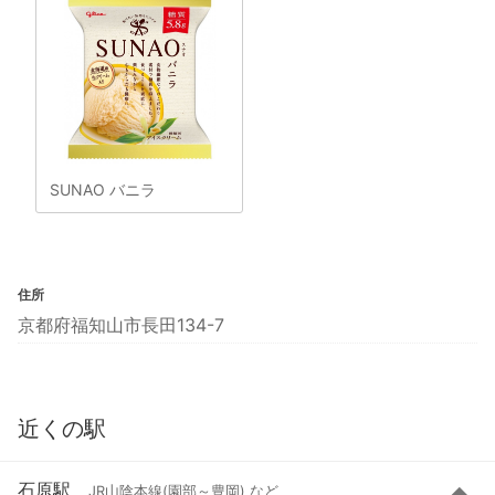
SUNAO バニラ
住所
京都府福知山市長田134-7
近くの駅
石原駅
JR山陰本線(園部～豊岡) など