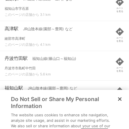
福知山市字石原
ルート
を見る
このページの店舗から 3.1 km
高津駅
JR山陰本線(園部～豊岡) など
綾部市高津町
ルート
を見る
このページの店舗から 4.1 km
丹波竹田駅
福知山線(篠山口～福知山)
丹波市市島町中竹田
ルート
を見る
このページの店舗から 5.6 km
福知山駅
JR山陰本線(園部～豊岡) など
Do Not Sell or Share My Personal
福知山市字天田無番地
ルート
を見る
このページの店舗から 6.4 km
Information
The website uses cookies to enhance site navigation,
福知山駅
宮福線
analyze site usage, and assist in our marketing efforts.
We also sell or share information about your use of our
福知山市字天田無番地
ルート