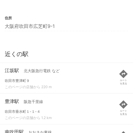
住所
大阪府吹田市広芝町9-1
近くの駅
江坂駅
北大阪急行電鉄 など
吹田市豊津町９
ルート
を見る
このページの店舗から 220 m
豊津駅
阪急千里線
吹田市垂水町１-１-４
ルート
を見る
このページの店舗から 1.2 km
南吹田駅
おおさか東線