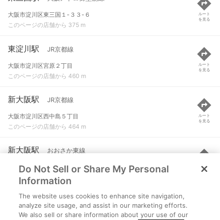
大阪市淀川区東三国１-３３-６
ルート
を見る
このページの店舗から 375 m
東淀川駅
JR京都線
大阪市淀川区宮原２丁目
ルート
を見る
このページの店舗から 460 m
新大阪駅
JR京都線
大阪市淀川区西中島５丁目
ルート
を見る
このページの店舗から 464 m
新大阪駅
おおさか東線
Do Not Sell or Share My Personal
大阪市淀川区西中島五丁目16-1
ルート
を見る
このページの店舗から 480 m
Information
The website uses cookies to enhance site navigation,
新大阪駅
大阪メトロ御堂筋線
analyze site usage, and assist in our marketing efforts.
We also sell or share information about your use of our
大阪市淀川区西中島５丁目
ルート