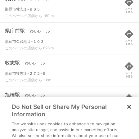
那覇市牧志１-９６５
ルート
を見る
このページの店舗から 160 m
県庁前駅
ゆいレール
那覇市久茂地１-１０３
ルート
を見る
このページの店舗から 628 m
牧志駅
ゆいレール
那覇市牧志３-２７２-５
ルート
を見る
このページの店舗から 1 km
旭橋駅
ゆいレール
Do Not Sell or Share My Personal
那覇市泉崎１-１０５
ルート
を見る
このページの店舗から 1.1 km
Information
The website uses cookies to enhance site navigation,
安里駅
ゆいレール
analyze site usage, and assist in our marketing efforts.
We also sell or share information about your use of our
那覇市安里３８９-７
ルート