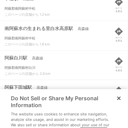
阿蘇郡南阿蘇村中松
ルート
を見る
このページの店舗から 1.2 km
南阿蘇水の生まれる里白水高原駅
高森線
阿蘇郡南阿蘇村中松
ルート
を見る
このページの店舗から 1.8 km
阿蘇白川駅
高森線
阿蘇郡南阿蘇村白川
ルート
を見る
このページの店舗から 2.9 km
阿蘇下田城駅
高森線
Do Not Sell or Share My Personal
阿蘇郡南阿蘇村河陽
ルート
を見る
このページの店舗から 3.3 km
Information
The website uses cookies to enhance site navigation,
南阿蘇白川水源駅
高森線
analyze site usage, and assist in our marketing efforts.
We also sell or share information about your use of our
熊本県阿蘇郡南阿蘇村
ルート