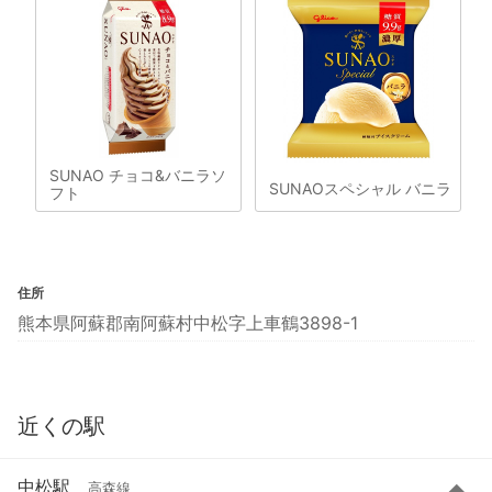
SUNAO チョコ&バニラソ
SUNAOスペシャル バニラ
フト
住所
熊本県阿蘇郡南阿蘇村中松字上車鶴3898-1
近くの駅
中松駅
高森線