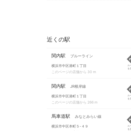
近くの駅
関内駅
ブルーライン
横浜市中区港町１丁目
ル
を
このページの店舗から 30 m
関内駅
JR根岸線
横浜市中区港町１丁目
ル
を
このページの店舗から 266 m
馬車道駅
みなとみらい線
横浜市中区本町５-４９
ル
を