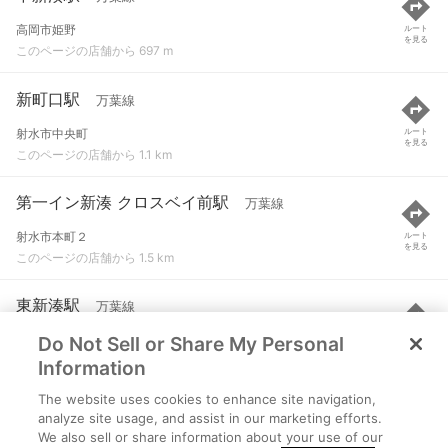
高岡市姫野
ルート
を見る
このページの店舗から 697 m
新町口駅
万葉線
射水市中央町
ルート
を見る
このページの店舗から 1.1 km
第一イン新湊 クロスベイ前駅
万葉線
射水市本町２
ルート
を見る
このページの店舗から 1.5 km
東新湊駅
万葉線
Do Not Sell or Share My Personal
射水市八幡町３
ルート
を見る
このページの店舗から 1.5 km
Information
The website uses cookies to enhance site navigation,
海王丸駅
万葉線
analyze site usage, and assist in our marketing efforts.
We also sell or share information about your use of our
射水市越の潟町
ルート