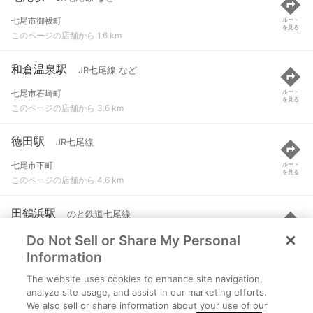
七尾市御祓町
ルート
を見る
このページの店舗から 1.6 km
和倉温泉駅
JR七尾線 など
七尾市石崎町
ルート
を見る
このページの店舗から 3.6 km
徳田駅
JR七尾線
七尾市下町
ルート
を見る
このページの店舗から 4.6 km
田鶴浜駅
のと鉄道七尾線
Do Not Sell or Share My Personal
七尾市田鶴浜町
ルート
を見る
このページの店舗から 5.4 km
Information
The website uses cookies to enhance site navigation,
能登二宮駅
JR七尾線
analyze site usage, and assist in our marketing efforts.
We also sell or share information about your use of our
鹿島郡中能登町二宮
ルート