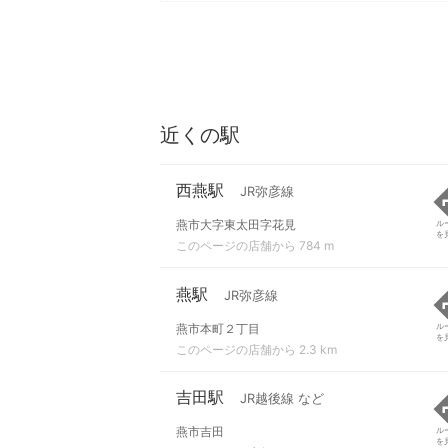
近くの駅
西燕駅
JR弥彦線
燕市大字東太田字花見
ル
を
このページの店舗から 784 m
燕駅
JR弥彦線
燕市本町２丁目
ル
を
このページの店舗から 2.3 km
吉田駅
JR越後線 など
燕市吉田
ル
を