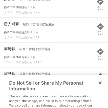
福岡市早良区西新３丁目
ルート
を見る
このページの店舗から 1 km
唐人町駅
福岡市営地下鉄空港線
福岡市中央区唐人町１丁目
ルート
を見る
このページの店舗から 1.4 km
藤崎駅
福岡市営地下鉄空港線
福岡市早良区百道２丁目
ルート
を見る
このページの店舗から 1.4 km
室見駅
福岡市営地下鉄空港線
Do Not Sell or Share My Personal
福岡市早良区室見１丁目
ルート
を見る
このページの店舗から 1.9 km
Information
The website uses cookies to enhance site navigation,
大濠公園駅
福岡市営地下鉄空港線
analyze site usage, and assist in our marketing efforts.
We also sell or share information about your use of our
福岡市中央区大手門１丁目
ルート