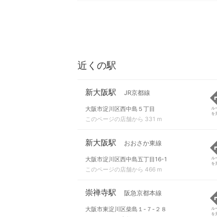
近くの駅
新大阪駅
JR京都線
大阪市淀川区西中島５丁目
ル
を
このページの店舗から 331 m
新大阪駅
おおさか東線
大阪市淀川区西中島五丁目16-1
ル
を
このページの店舗から 466 m
崇禅寺駅
阪急京都本線
大阪市東淀川区柴島１-７-２８
ル
を