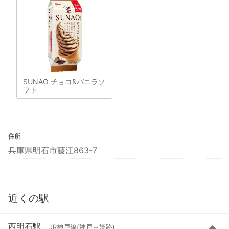
SUNAO チョコ&バニラソ
フト
住所
兵庫県明石市藤江863-7
近くの駅
西明石駅
JR神戸線(神戸～姫路)