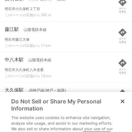
明石市小久保町２丁目
ルート
を見る
このページの店舗から 582 m
藤江駅
山陽電鉄本線
明石市藤江大塚
ルート
を見る
このページの店舗から 1.1 km
中八木駅
山陽電鉄本線
明石市大久保町八木道重
ルート
を見る
このページの店舗から 1.8 km
大久保駅
JR神戸線(神戸～姫路)
Do Not Sell or Share My Personal
明石市大久保町
ルート
を見る
このページの店舗から 2 km
Information
The website uses cookies to enhance site navigation,
林崎松江海岸駅
山陽電鉄本線
analyze site usage, and assist in our marketing efforts.
We also sell or share information about your use of our
明石市南貴崎町
ルート