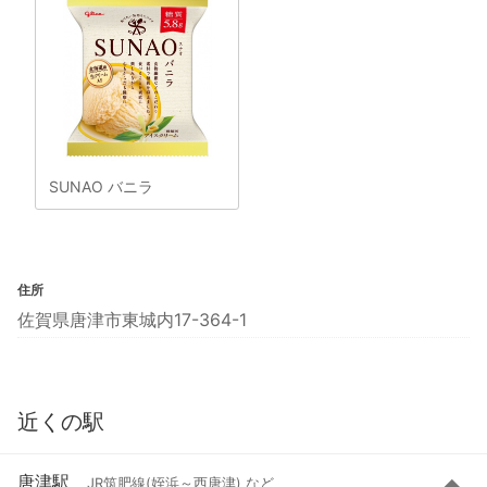
SUNAO バニラ
住所
佐賀県唐津市東城内17-364-1
近くの駅
唐津駅
JR筑肥線(姪浜～西唐津) など