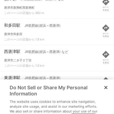
唐津市新興町西新興町
ルート
を見る
このページの店舗から 882 m
和多田駅
JR筑肥線(姪浜～西唐津)
唐津市和多田
ルート
を見る
このページの店舗から 1.8 km
西唐津駅
JR筑肥線(姪浜～西唐津) など
唐津市二タ子２丁目
ルート
を見る
このページの店舗から 1.9 km
東唐津駅
JR筑肥線(姪浜～西唐津)
Do Not Sell or Share My Personal
唐津市松南町
ルート
を見る
このページの店舗から 2.5 km
Information
The website uses cookies to enhance site navigation,
鬼塚駅
JR筑肥線(西唐津～伊万里) など
analyze site usage, and assist in our marketing efforts.
We also sell or share information about your use of our
唐津市鬼塚
ルート