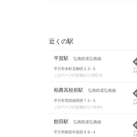
近くの駅
平賀駅
弘南鉄道弘南線
平川市本町北柳田２３-５
ル
を
このページの店舗から 693 m
柏農高校前駅
弘南鉄道弘南線
平川市荒田南岡部７４-５
ル
を
このページの店舗から 1.9 km
館田駅
弘南鉄道弘南線
平川市館田中前田９８-４
ル
を