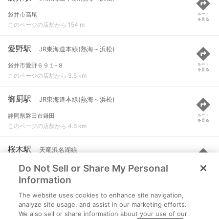
袋井市高尾
ルート
を見る
このページの店舗から 154 m
愛野駅
JR東海道本線(熱海～浜松)
袋井市愛野６９１-８
ルート
を見る
このページの店舗から 3.5 km
御厨駅
JR東海道本線(熱海～浜松)
静岡県磐田市鎌田
ルート
を見る
このページの店舗から 4.6 km
桜木駅
天竜浜名湖線
Do Not Sell or Share My Personal
掛川市富部
ルート
を見る
このページの店舗から 5.9 km
Information
The website uses cookies to enhance site navigation,
いこいの広場駅
天竜浜名湖線
analyze site usage, and assist in our marketing efforts.
We also sell or share information about your use of our
掛川市細谷字松向
ルート