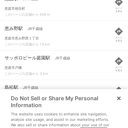
恵庭市相生町
ルート
を見る
このページの店舗から 638 m
恵み野駅
JR千歳線
恵庭市恵み野西１丁目
ルート
を見る
このページの店舗から 1.9 km
サッポロビール庭園駅
JR千歳線
恵庭市戸磯
ルート
を見る
このページの店舗から 3 km
島松駅
JR千歳線
Do Not Sell or Share My Personal
恵庭市島松仲町１丁目１-１
ルート
を見る
このページの店舗から 4.1 km
Information
The website uses cookies to enhance site navigation,
長都駅
JR千歳線
analyze site usage, and assist in our marketing efforts.
We also sell or share information about your use of our
千歳市上長都
ルート