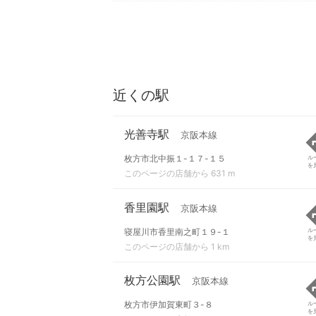
近くの駅
光善寺駅
京阪本線
枚方市北中振１-１７-１５
ル
を
このページの店舗から 631 m
香里園駅
京阪本線
寝屋川市香里南之町１９-１
ル
を
このページの店舗から 1 km
枚方公園駅
京阪本線
枚方市伊加賀東町３-８
ル
を