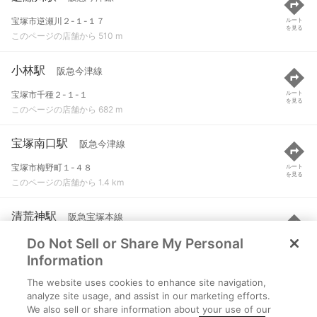
宝塚市逆瀬川２-１-１７
ルート
を見る
このページの店舗から 510 m
小林駅
阪急今津線
宝塚市千種２-１-１
ルート
を見る
このページの店舗から 682 m
宝塚南口駅
阪急今津線
宝塚市梅野町１-４８
ルート
を見る
このページの店舗から 1.4 km
清荒神駅
阪急宝塚本線
Do Not Sell or Share My Personal
宝塚市清荒神１-９-３
ルート
を見る
このページの店舗から 1.8 km
Information
The website uses cookies to enhance site navigation,
宝塚駅
阪急宝塚本線 など
analyze site usage, and assist in our marketing efforts.
We also sell or share information about your use of our
宝塚市栄町２丁目
ルート