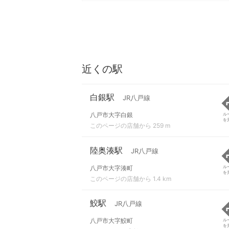
近くの駅
白銀駅
JR八戸線
八戸市大字白銀
ル
を
このページの店舗から 259 m
陸奥湊駅
JR八戸線
八戸市大字湊町
ル
を
このページの店舗から 1.4 km
鮫駅
JR八戸線
八戸市大字鮫町
ル
を