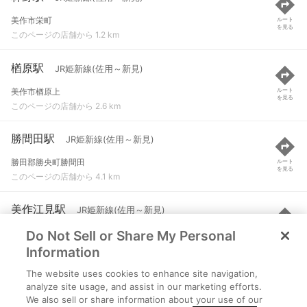
美作市栄町
ルート
を見る
このページの店舗から 1.2 km
楢原駅
JR姫新線(佐用～新見)
美作市楢原上
ルート
を見る
このページの店舗から 2.6 km
勝間田駅
JR姫新線(佐用～新見)
勝田郡勝央町勝間田
ルート
を見る
このページの店舗から 4.1 km
美作江見駅
JR姫新線(佐用～新見)
Do Not Sell or Share My Personal
美作市川北
ルート
を見る
このページの店舗から 5.5 km
Information
The website uses cookies to enhance site navigation,
西勝間田駅
JR姫新線(佐用～新見)
analyze site usage, and assist in our marketing efforts.
We also sell or share information about your use of our
勝田郡勝央町黒坂
ルート