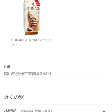
SUNAO チョコ&バニラソ
フト
住所
岡山県美作市豊国原344-1
近くの駅
林野駅
JR姫新線(佐用～新見)