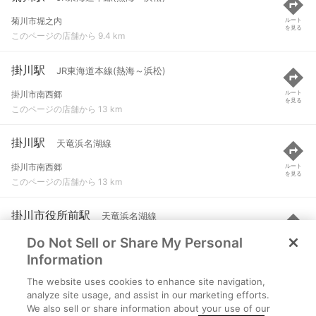
菊川市堀之内
ルート
を見る
このページの店舗から 9.4 km
掛川駅
JR東海道本線(熱海～浜松)
掛川市南西郷
ルート
を見る
このページの店舗から 13 km
掛川駅
天竜浜名湖線
掛川市南西郷
ルート
を見る
このページの店舗から 13 km
掛川市役所前駅
天竜浜名湖線
Do Not Sell or Share My Personal
掛川市下俣ノ谷
ルート
を見る
このページの店舗から 13.9 km
Information
The website uses cookies to enhance site navigation,
西掛川駅
天竜浜名湖線
analyze site usage, and assist in our marketing efforts.
We also sell or share information about your use of our
掛川市大池
ルート