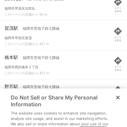
福岡市早良区次郎丸
ルート
を見る
このページの店舗から 94 m
賀茂駅
福岡市営地下鉄七隈線
福岡市早良区賀茂
ルート
を見る
このページの店舗から 821 m
橋本駅
福岡市営地下鉄七隈線
福岡市西区橋本２丁目
ルート
を見る
このページの店舗から 827 m
野芥駅
福岡市営地下鉄七隈線
Do Not Sell or Share My Personal
福岡市早良区野芥
ルート
を見る
このページの店舗から 1.7 km
Information
The website uses cookies to enhance site navigation,
梅林駅
福岡市営地下鉄七隈線
analyze site usage, and assist in our marketing efforts.
We also sell or share information about your use of our
福岡市城南区梅林四丁目
ルート