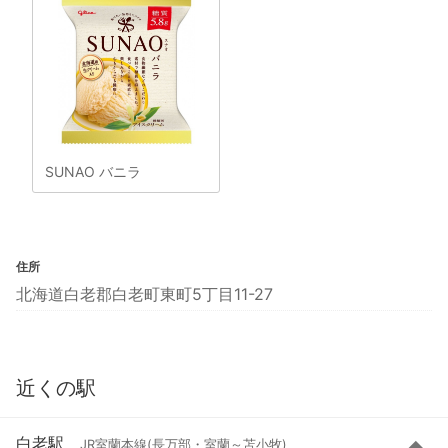
SUNAO バニラ
住所
北海道白老郡白老町東町5丁目11-27
近くの駅
白老駅
JR室蘭本線(長万部・室蘭～苫小牧)