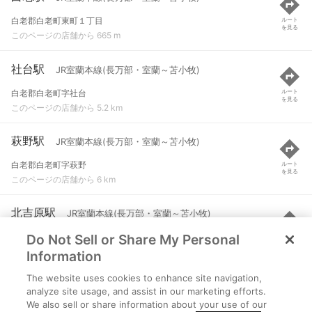
白老郡白老町東町１丁目
ルート
を見る
このページの店舗から 665 m
社台駅
JR室蘭本線(長万部・室蘭～苫小牧)
白老郡白老町字社台
ルート
を見る
このページの店舗から 5.2 km
萩野駅
JR室蘭本線(長万部・室蘭～苫小牧)
白老郡白老町字萩野
ルート
を見る
このページの店舗から 6 km
北吉原駅
JR室蘭本線(長万部・室蘭～苫小牧)
Do Not Sell or Share My Personal
白老郡白老町字北吉原
ルート
を見る
このページの店舗から 8.1 km
Information
The website uses cookies to enhance site navigation,
竹浦駅
JR室蘭本線(長万部・室蘭～苫小牧)
analyze site usage, and assist in our marketing efforts.
We also sell or share information about your use of our
白老郡白老町字竹浦
ルート