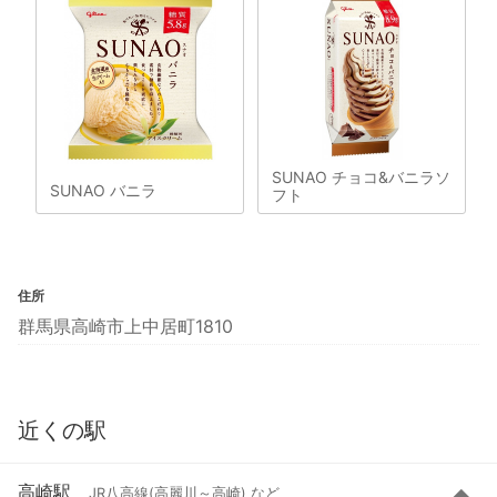
SUNAO チョコ&バニラソ
SUNAO バニラ
フト
住所
群馬県高崎市上中居町1810
近くの駅
高崎駅
JR八高線(高麗川～高崎) など