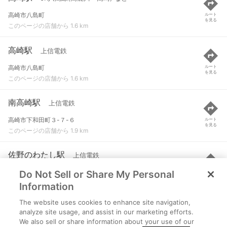
高崎市八島町
ルート
を見る
このページの店舗から 1.6 km
高崎駅
上信電鉄
高崎市八島町
ルート
を見る
このページの店舗から 1.6 km
南高崎駅
上信電鉄
高崎市下和田町３-７-６
ルート
を見る
このページの店舗から 1.9 km
佐野のわたし駅
上信電鉄
Do Not Sell or Share My Personal
群馬県高崎市上佐野町字舟橋167-3
ルート
を見る
このページの店舗から 2.3 km
Information
The website uses cookies to enhance site navigation,
倉賀野駅
JR八高線(高麗川～高崎) など
analyze site usage, and assist in our marketing efforts.
We also sell or share information about your use of our
高崎市倉賀野町
ルート