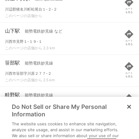
川辺郡猪名川町松尾台１-２-２
ルート
を見る
このページの店舗から
山下駅
能勢電鉄妙見線 など
川西市見野１-１９-１
ルート
を見る
このページの店舗から 2.3 km
笹部駅
能勢電鉄妙見線
川西市笹部字川原２７７-２
ルート
を見る
このページの店舗から 2.5 km
畦野駅
能勢電鉄妙見線
Do Not Sell or Share My Personal
川西市東畦野２-２-１２
ルート
を見る
このページの店舗から 3.1 km
Information
The website uses cookies to enhance site navigation,
光風台駅
能勢電鉄妙見線
analyze site usage, and assist in our marketing efforts.
We also sell or share information about your use of our
豊能郡豊能町光風台３-５７-７
ルート