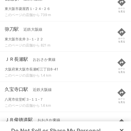
東大阪市菱屋西１-２４-２６
ルート
を見る
このページの店舗から 739 m
弥刀駅
近鉄大阪線
東大阪市友井３-１-２２
ルート
を見る
このページの店舗から 821 m
ＪＲ長瀬駅
おおさか東線
大阪府東大阪市長瀬町三丁目8-41
ルート
を見る
このページの店舗から 1.4 km
久宝寺口駅
近鉄大阪線
八尾市佐堂町３-１１-７
ルート
を見る
このページの店舗から 1.6 km
ＪＲ俊徳道駅
おおさか東線
Do Not Sell or Share My Personal
大阪府東大阪市永和一丁目24-15
ルート