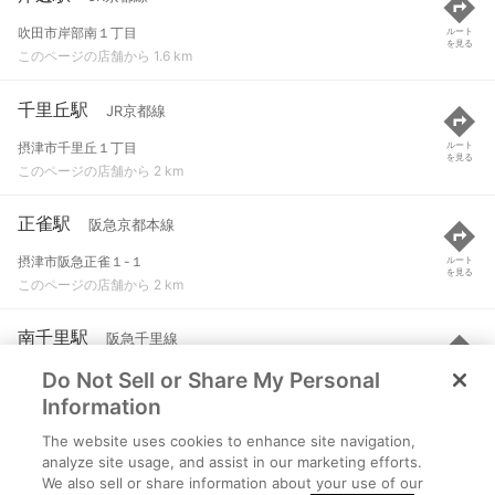
吹田市岸部南１丁目
ルート
を見る
このページの店舗から 1.6 km
千里丘駅
JR京都線
摂津市千里丘１丁目
ルート
を見る
このページの店舗から 2 km
正雀駅
阪急京都本線
摂津市阪急正雀１-１
ルート
を見る
このページの店舗から 2 km
南千里駅
阪急千里線
Do Not Sell or Share My Personal
吹田市津雲台１-１-１
ルート
を見る
このページの店舗から 2 km
Information
The website uses cookies to enhance site navigation,
万博記念公園駅
大阪モノレール線 など
analyze site usage, and assist in our marketing efforts.
We also sell or share information about your use of our
吹田市千里万博公園内
ルート