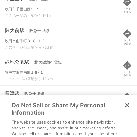
吹田市千里山西５-１-３
ルート
を見る
このページの店舗から 161 m
関大前駅
阪急千里線
吹田市山手町３-８-１９
ルート
を見る
このページの店舗から 753 m
緑地公園駅
北大阪急行電鉄
豊中市東寺内町１８-１
ルート
を見る
このページの店舗から 1.1 km
豊津駅
阪急千里線
Do Not Sell or Share My Personal
吹田市垂水町１-１-４
ルート
を見る
このページの店舗から 1.5 km
Information
The website uses cookies to enhance site navigation,
南千里駅
阪急千里線
analyze site usage, and assist in our marketing efforts.
We also sell or share information about your use of our
吹田市津雲台１-１-１
ルート