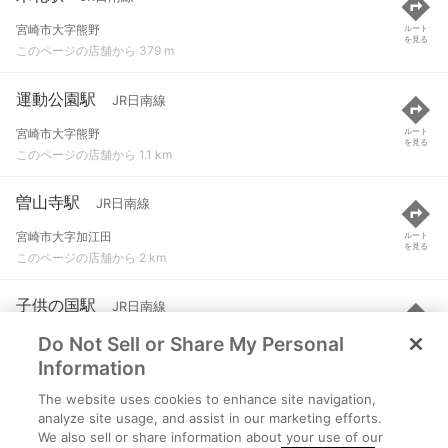
宮崎市大字熊野
ルート
を見る
このページの店舗から 379 m
運動公園駅
JR日南線
宮崎市大字熊野
ルート
を見る
このページの店舗から 1.1 km
曽山寺駅
JR日南線
宮崎市大字加江田
ルート
を見る
このページの店舗から 2 km
子供の国駅
JR日南線
Do Not Sell or Share My Personal
宮崎市大字加江田
ルート
を見る
このページの店舗から 3.1 km
Information
The website uses cookies to enhance site navigation,
南方駅
JR日南線
analyze site usage, and assist in our marketing efforts.
We also sell or share information about your use of our
宮崎市大字本郷南方
ルート