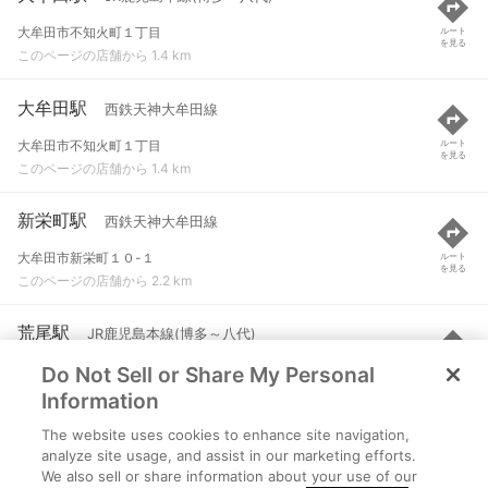
大牟田市不知火町１丁目
ルート
を見る
このページの店舗から 1.4 km
大牟田駅
西鉄天神大牟田線
大牟田市不知火町１丁目
ルート
を見る
このページの店舗から 1.4 km
新栄町駅
西鉄天神大牟田線
大牟田市新栄町１０-１
ルート
を見る
このページの店舗から 2.2 km
荒尾駅
JR鹿児島本線(博多～八代)
Do Not Sell or Share My Personal
荒尾市大字万田
ルート
を見る
このページの店舗から 3.2 km
Information
The website uses cookies to enhance site navigation,
西鉄銀水駅
西鉄天神大牟田線
analyze site usage, and assist in our marketing efforts.
We also sell or share information about your use of our
大牟田市大字草木字横木１２７-１
ルート