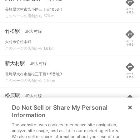
長崎県大村市宮小路三丁目1058-1
ルート
を見る
このページの店舗から 570 m
竹松駅
JR大村線
大村市竹松本町
ルート
を見る
このページの店舗から 1.6 km
新大村駅
JR大村線
長崎県大村市植松三丁目115番地3
ルート
を見る
このページの店舗から 2.5 km
松原駅
JR大村線
Do Not Sell or Share My Personal
大村市松原本町
ルート
を見る
このページの店舗から 3 km
Information
The website uses cookies to enhance site navigation,
諏訪駅
JR大村線
analyze site usage, and assist in our marketing efforts.
We also sell or share information about your use of our
大村市諏訪
ルート