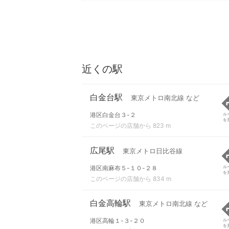
近くの駅
白金台駅
東京メトロ南北線 など
港区白金台３-２
ル
を
このページの店舗から 823 m
広尾駅
東京メトロ日比谷線
港区南麻布５-１０-２８
ル
を
このページの店舗から 834 m
白金高輪駅
東京メトロ南北線 など
港区高輪１-３-２０
ル
を