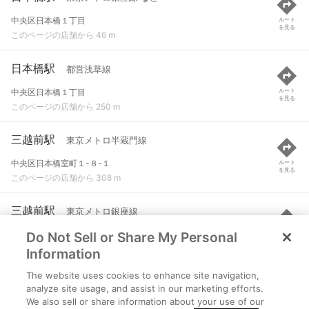
中央区日本橋１丁目
ルート
を見る
このページの店舗から 46 m
日本橋駅
都営浅草線
中央区日本橋１丁目
ルート
を見る
このページの店舗から 250 m
三越前駅
東京メトロ半蔵門線
中央区日本橋室町１-８-１
ルート
を見る
このページの店舗から 308 m
三越前駅
東京メトロ銀座線
Do Not Sell or Share My Personal
中央区日本橋室町１-８-１
ルート
を見る
このページの店舗から 554 m
Information
The website uses cookies to enhance site navigation,
東京駅
JR東海道本線(東京～熱海) など
analyze site usage, and assist in our marketing efforts.
We also sell or share information about your use of our
東京都千代田区丸の内一丁目
ルート