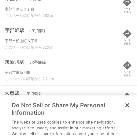
宇部市草江３丁目
ルート
を見る
このページの店舗から 562 m
宇部岬駅
JR宇部線
宇部市松山町５丁目
ルート
を見る
このページの店舗から 820 m
東新川駅
JR宇部線
宇部市東新川町
ルート
を見る
このページの店舗から 2.2 km
常盤駅
JR宇部線
Do Not Sell or Share My Personal
宇部市大字西岐波
ルート
を見る
このページの店舗から 2.2 km
Information
The website uses cookies to enhance site navigation,
琴芝駅
JR宇部線
analyze site usage, and assist in our marketing efforts.
We also sell or share information about your use of our
宇部市琴芝町２丁目
ルート