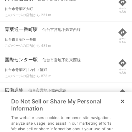
仙台市青葉区大町
ルート
を見る
このページの店舗から 231 m
青葉通一番町駅
仙台市営地下鉄東西線
仙台市青葉区一番町
ルート
を見る
このページの店舗から 481 m
国際センター駅
仙台市営地下鉄東西線
仙台市青葉区川内中ノ瀬町
ルート
を見る
このページの店舗から 873 m
広瀬通駅
仙台市営地下鉄南北線
Do Not Sell or Share My Personal
仙台市青葉区中央２-１０-２２
ルート
を見る
このページの店舗から 900 m
Information
The website uses cookies to enhance site navigation,
勾当台公園駅
仙台市営地下鉄南北線
analyze site usage, and assist in our marketing efforts.
We also sell or share information about your use of our
仙台市青葉区本町３-９-２
ルート