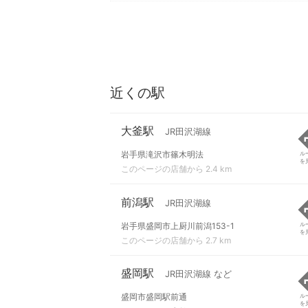
近くの駅
大釜駅
JR田沢湖線
岩手県滝沢市篠木明法
ル
を
このページの店舗から 2.4 km
前潟駅
JR田沢湖線
岩手県盛岡市上厨川前潟153-1
ル
を
このページの店舗から 2.7 km
盛岡駅
JR田沢湖線 など
盛岡市盛岡駅前通
ル
を