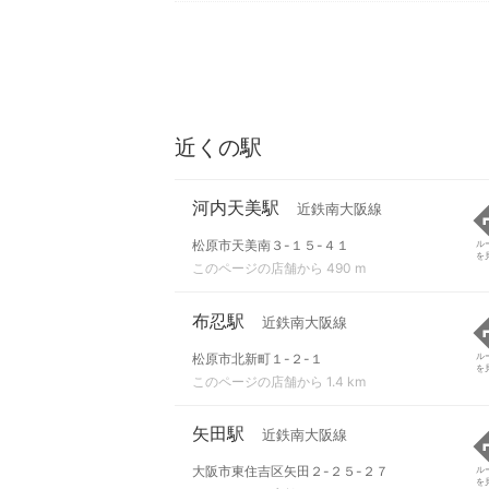
近くの駅
河内天美駅
近鉄南大阪線
松原市天美南３-１５-４１
ル
を
このページの店舗から 490 m
布忍駅
近鉄南大阪線
松原市北新町１-２-１
ル
を
このページの店舗から 1.4 km
矢田駅
近鉄南大阪線
大阪市東住吉区矢田２-２５-２７
ル
を