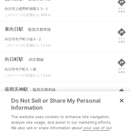
向日市上植野町南開２３-１
ルート
を見る
このページの店舗から 458 m
東向日駅
阪急京都本線
向日市寺戸町小佃５-２
ルート
を見る
このページの店舗から 1.2 km
向日町駅
JR京都線
向日市寺戸町久々相
ルート
を見る
このページの店舗から 1.5 km
長岡天神駅
阪急京都本線
Do Not Sell or Share My Personal
長岡京市天神１-３０-１
ルート
を見る
このページの店舗から 2.2 km
Information
The website uses cookies to enhance site navigation,
長岡京駅
JR京都線
analyze site usage, and assist in our marketing efforts.
We also sell or share information about your use of our
長岡京市神足２丁目
ルート