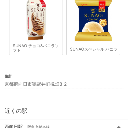
SUNAO チョコ&バニラソ
SUNAOスペシャル バニラ
フト
住所
京都府向日市鶏冠井町楓畑8-2
近くの駅
西向日駅
阪急京都本線