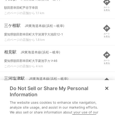
額田郡幸田町芦谷字幸田
ルート
を見る
このページの店舗から 1.1 km
三ケ根駅
JR東海道本線(浜松～岐阜)
愛知県額田郡幸田町大字深溝字大池田12-1
ルート
を見る
このページの店舗から 1.8 km
相見駅
JR東海道本線(浜松～岐阜)
愛知県額田郡幸田町大字菱池字カマ46
ルート
を見る
このページの店舗から 4 km
三河塩津駅
JR東海道本線(浜松～岐阜)
Do Not Sell or Share My Personal
蒲郡市竹谷町油井
ルート
を見る
このページの店舗から 4 km
Information
The website uses cookies to enhance site navigation,
蒲郡競艇場前駅
名鉄蒲郡線
analyze site usage, and assist in our marketing efforts.
We also sell or share information about your use of our
蒲郡市竹谷町油井１７-９
ルート