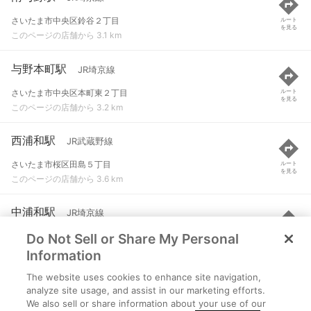
さいたま市中央区鈴谷２丁目
ルート
を見る
このページの店舗から 3.1 km
与野本町駅
JR埼京線
さいたま市中央区本町東２丁目
ルート
を見る
このページの店舗から 3.2 km
西浦和駅
JR武蔵野線
さいたま市桜区田島５丁目
ルート
を見る
このページの店舗から 3.6 km
中浦和駅
JR埼京線
Do Not Sell or Share My Personal
さいたま市南区鹿手袋１丁目
ルート
を見る
このページの店舗から 3.9 km
Information
The website uses cookies to enhance site navigation,
北与野駅
JR埼京線
analyze site usage, and assist in our marketing efforts.
We also sell or share information about your use of our
さいたま市中央区上落合
ルート