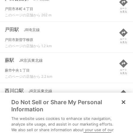
戸田市本町４丁目
ルート
を見る
このページの店舗から 262 m
戸田駅
JR埼京線
戸田市新曽字柳原
ルート
を見る
このページの店舗から 1.2 km
蕨駅
JR京浜東北線
蕨市中央１丁目
ルート
を見る
このページの店舗から 2.2 km
西川口駅
JR京浜東北線
Do Not Sell or Share My Personal
川口市並木町２丁目
ルート
を見る
このページの店舗から 2.3 km
Information
The website uses cookies to enhance site navigation,
浮間舟渡駅
JR埼京線
analyze site usage, and assist in our marketing efforts.
We also sell or share information about your use of our
北区浮間４丁目
ルート