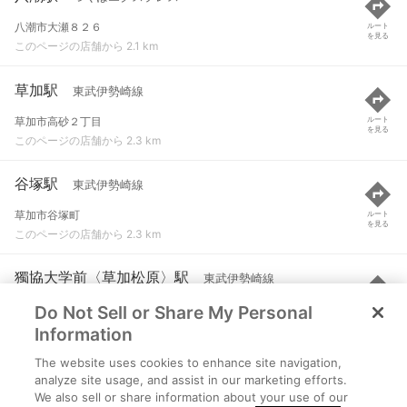
八潮市大瀬８２６
ルート
を見る
このページの店舗から 2.1 km
草加駅
東武伊勢崎線
草加市高砂２丁目
ルート
を見る
このページの店舗から 2.3 km
谷塚駅
東武伊勢崎線
草加市谷塚町
ルート
を見る
このページの店舗から 2.3 km
獨協大学前〈草加松原〉駅
東武伊勢崎線
Do Not Sell or Share My Personal
草加市松原１丁目
ルート
を見る
このページの店舗から 3.5 km
Information
The website uses cookies to enhance site navigation,
六町駅
つくばエクスプレス
analyze site usage, and assist in our marketing efforts.
We also sell or share information about your use of our
足立区六町四丁目
ルート